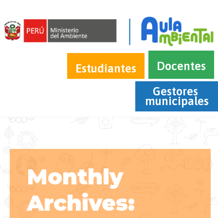
Docentes
Estudiantes
Gestores 
municipales
Monthly
Archives: