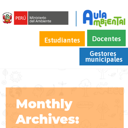
Docentes
Estudiantes
Gestores 
municipales
Monthly
Archives: