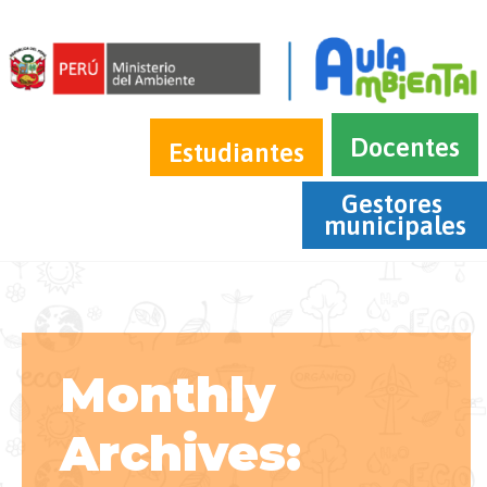
Docentes
Estudiantes
Gestores 
municipales
Monthly
Archives: