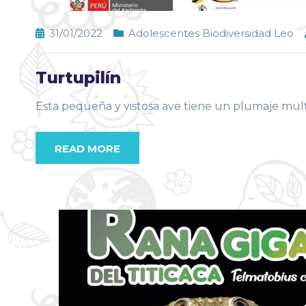
31/01/2022
Adolescentes Biodiversidad Leo
Turtupilín
Esta pequeña y vistosa ave tiene un plumaje multi
READ MORE