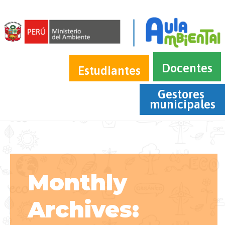
Docentes
Estudiantes
Gestores 
municipales
Monthly
Archives: