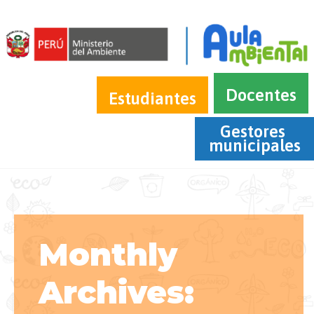
Docentes
Estudiantes
Gestores 
municipales
Monthly
Archives: