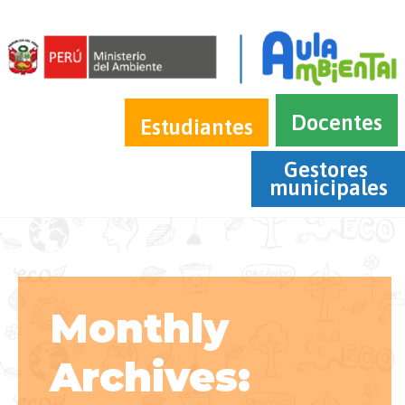
Docentes
Estudiantes
Gestores 
municipales
Monthly
Archives: