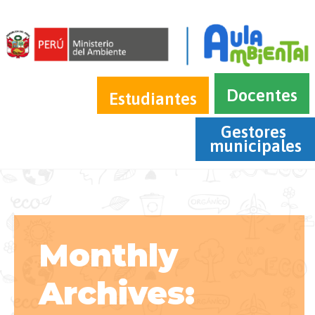
Docentes
Estudiantes
Gestores 
municipales
Monthly
Archives: