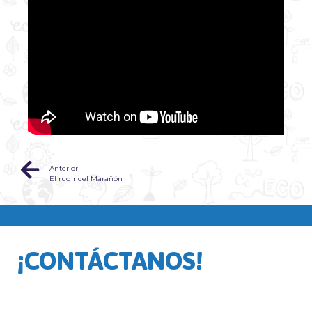
Anterior
El rugir del Marañón
¡CONTÁCTANOS!