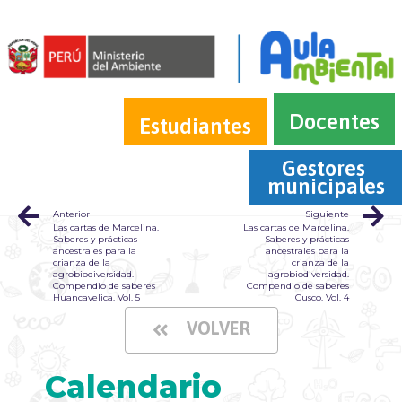
Docentes
Estudiantes
Gestores 
municipales
Anterior
Siguiente
Las cartas de Marcelina.
Las cartas de Marcelina.
Saberes y prácticas
Saberes y prácticas
ancestrales para la
ancestrales para la
crianza de la
crianza de la
agrobiodiversidad.
agrobiodiversidad.
Compendio de saberes
Compendio de saberes
Huancavelica. Vol. 5
Cusco. Vol. 4
VOLVER
Calendario