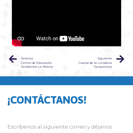
Anterior
Siguiente
Centro de Educación
Casitas de la Limpieza
Ambiental La Molina
Yanacancha
¡CONTÁCTANOS!
Escríbenos al siguiente correo y déjanos