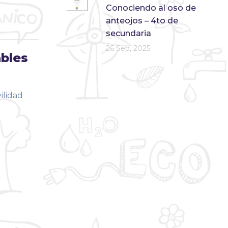
Conociendo al oso de
anteojos – 4to de
secundaria
26 Sep, 2025
ables
ilidad