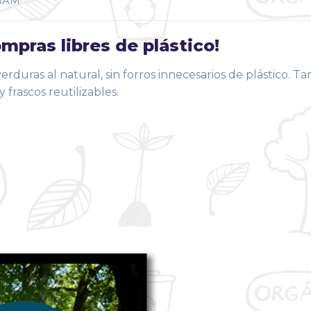
NAM
pras libres de plástico!
rduras al natural, sin forros innecesarios de plástico. T
 frascos reutilizables.