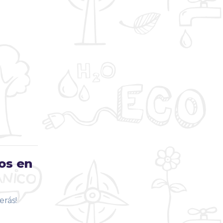
os en
erás!