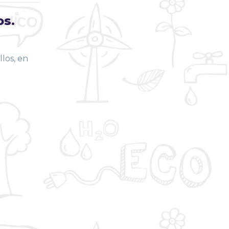
os.
llos, en