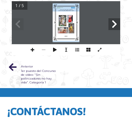
1 / 5
Parque Ecológico Nacional 
Papa 
León 
XIV
Concurso de esculturas ecológicas
“Loma limpia, Naturaleza viva”
2025
Anterior
1er puesto del Concurso
de video: “Sin
polinizadores no hay
vida”. Categoría 1
¡CONTÁCTANOS!