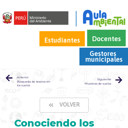
Docentes
Estudiantes
Gestores 
municipales
Anterior
Siguiente
Búsqueda de tesoros en
Muestras de suelos
los suelos
VOLVER
Conociendo los