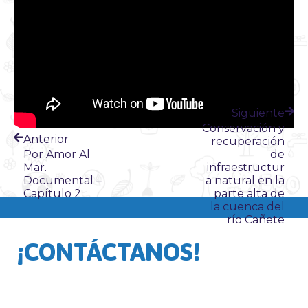
Siguiente
Conservación y
Anterior
recuperación
Por Amor Al
de
Mar.
infraestructur
Documental –
a natural en la
Capítulo 2
parte alta de
la cuenca del
río Cañete
¡CONTÁCTANOS!