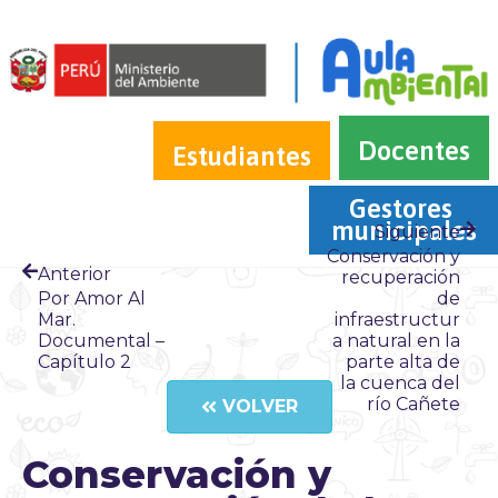
Docentes
Estudiantes
Gestores 
municipales
Siguiente
Conservación y
Anterior
recuperación
Por Amor Al
de
Mar.
infraestructur
Documental –
a natural en la
Capítulo 2
parte alta de
la cuenca del
río Cañete
VOLVER
Conservación y