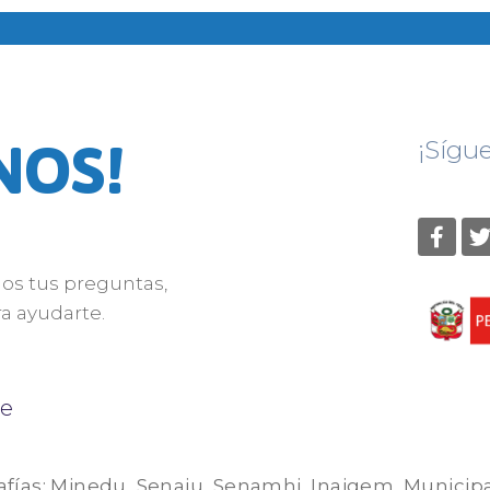
NOS!
¡Sígu
nos tus preguntas,
a ayudarte.
e
afías: Minedu, Senaju, Senamhi, Inaigem, Municip