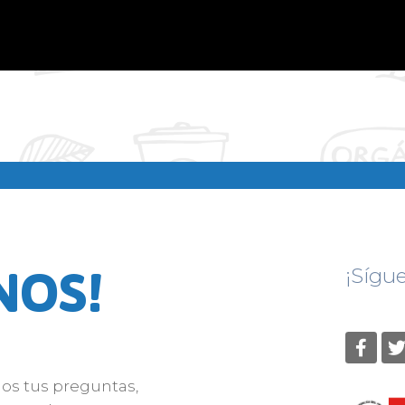
NOS!
¡Sígu
nos tus preguntas,