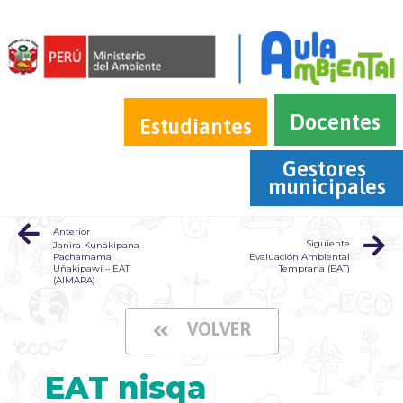
Docentes
Estudiantes
Gestores 
municipales
Anterior
Siguiente
Janïra Kunäkipana
Pachamama
Evaluación Ambiental
Uñakipawi – EAT
Temprana (EAT)
(AIMARA)
VOLVER
EAT nisqa