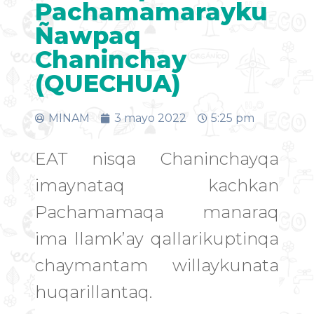
Pachamamarayku
Ñawpaq
Chaninchay
(QUECHUA)
MINAM
3 mayo 2022
5:25 pm
EAT nisqa Chaninchayqa
imaynataq kachkan
Pachamamaqa manaraq
ima llamk’ay qallarikuptinqa
chaymantam willaykunata
huqarillantaq.