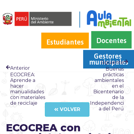
Docentes
Estudiantes
Gestores 
municipales
Siguiente
Anterior
Buenas
ECOCREA:
prácticas
Aprende a
ambientales
hacer
en el
manualidades
Bicentenario
con materiales
de la
de reciclaje
Independenci
a del Perú
VOLVER
ECOCREA con