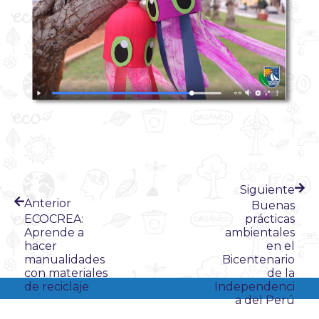
Siguiente
Anterior
Buenas
ECOCREA:
prácticas
Aprende a
ambientales
hacer
en el
manualidades
Bicentenario
con materiales
de la
de reciclaje
Independenci
a del Perú