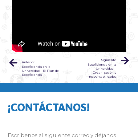
Siguiente
Anterior
Ecoeficiencia en la
Ecoeficiencia en la
Universidad –
Universidad – El Plan de
Organización y
Ecoeficiencia
responsabilidades
¡CONTÁCTANOS!
Escríbenos al siguiente correo y déjanos