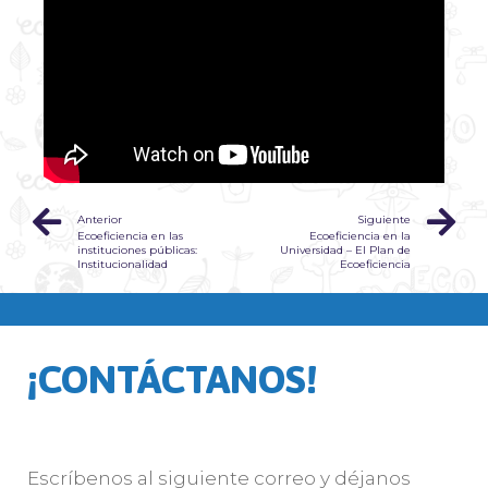
Anterior
Siguiente
Ecoeficiencia en las
Ecoeficiencia en la
instituciones públicas:
Universidad – El Plan de
Institucionalidad
Ecoeficiencia
¡CONTÁCTANOS!
Escríbenos al siguiente correo y déjanos