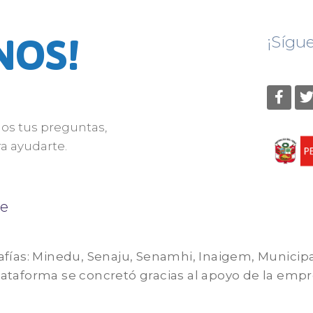
NOS!
¡Sígu
nos tus preguntas,
a ayudarte.
e
afías: Minedu, Senaju, Senamhi, Inaigem, Municip
 plataforma se concretó gracias al apoyo de la em