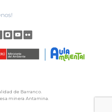
enos!
alidad de Barranco.
presa minera Antamina.