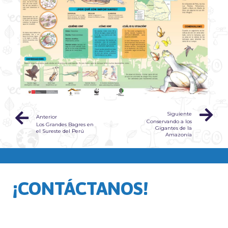
Siguiente
Anterior
Conservando a los
Los Grandes Bagres en
Gigantes de la
el Sureste del Perú
Amazonía
¡CONTÁCTANOS!