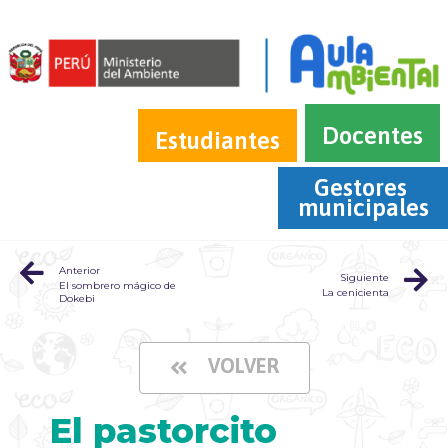
Docentes
Estudiantes
Gestores 
municipales
Anterior
Siguiente
El sombrero mágico de
La cenicienta
Dokebi
VOLVER
El pastorcito