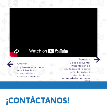
Siguiente
Video del evento:
Anterior
Presentación de
Implementación de la
resultados del Reporte
ecoeficiencia en
de Sostenibilidad
universidades –
Ambiental en
Aspectos generales
universidades peruanas
2023
¡CONTÁCTANOS!