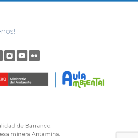
enos!
alidad de Barranco.
presa minera Antamina.