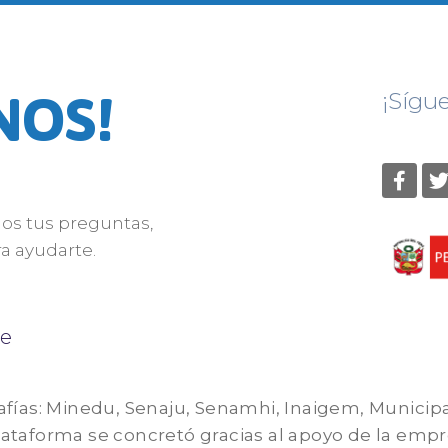
NOS!
¡Sígu
nos tus preguntas,
a ayudarte.
e
afías: Minedu, Senaju, Senamhi, Inaigem, Municip
 plataforma se concretó gracias al apoyo de la em