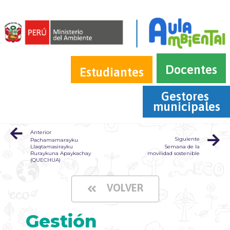
Docentes
Estudiantes
Gestores 
municipales
Anterior
Siguiente
Pachamamarayku
Llaqtamasirayku
Semana de la
Ruraykuna Apaykachay
movilidad sostenible
(QUECHUA)
VOLVER
Gestión