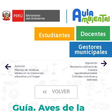
Docentes
Estudiantes
Gestores 
municipales
Siguiente
Anterior
Recetario culinario de
Manejo de residuos
nuestra
sólidos en la institución
agrobiodiversidad.
educativa y el hogar
Comidas nutritivas y
sabrosas
VOLVER
Guía. Aves de la