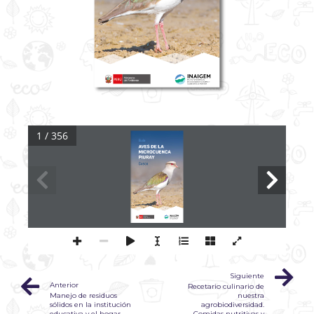
1 / 356
Guía
AVES DE LA 
MICROCUENCA 
PIURAY
Cusco
Siguiente
Anterior
Recetario culinario de
Manejo de residuos
nuestra
sólidos en la institución
agrobiodiversidad.
educativa y el hogar
Comidas nutritivas y