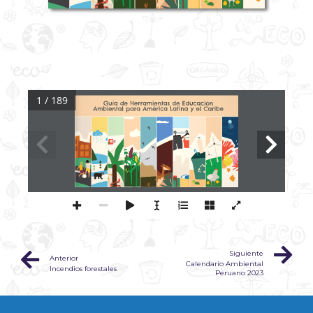
1 / 189
Siguiente
Anterior
Calendario Ambiental
Incendios forestales
Peruano 2023