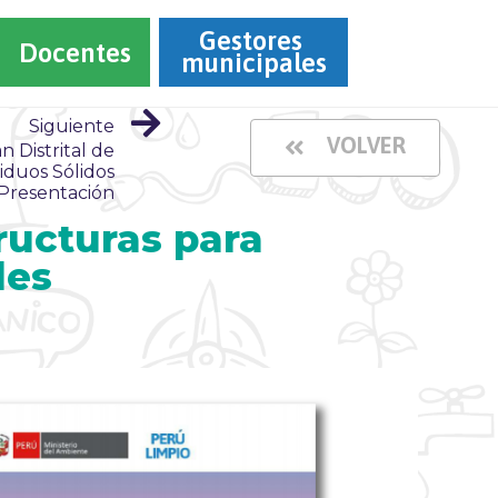
Gestores 
Docentes
municipales
Siguiente
VOLVER
n Distrital de
iduos Sólidos
 Presentación
ructuras para
les