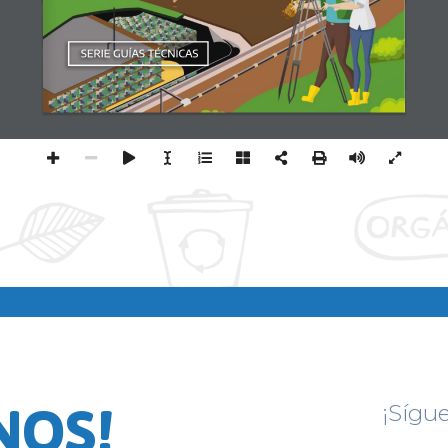
NOS!
¡Sígu