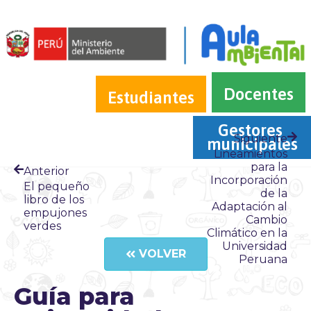
Docentes
Estudiantes
Gestores 
Siguiente
municipales
Lineamientos
para la
Anterior
Incorporación
El pequeño
de la
libro de los
Adaptación al
empujones
Cambio
verdes
Climático en la
Universidad
VOLVER
Peruana
Guía para