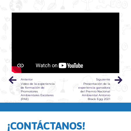
Anterior
Siguiente
Video de la experiencia
Presentación de la
de formación de
experiencia ganadora
Promotores
del Premio Nacional
Ambientales Escolares
Ambiental Antonio
(PAE)
Brack Egg 2021
¡CONTÁCTANOS!