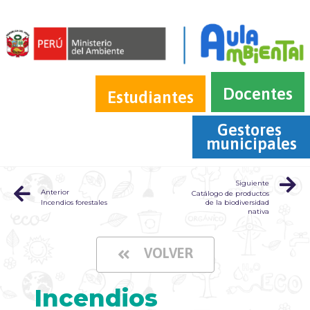
Docentes
Estudiantes
Gestores 
municipales
Siguiente
Anterior
Catálogo de productos
Incendios forestales
de la biodiversidad
nativa
VOLVER
Incendios