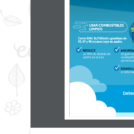
USAR COMBUSTIBLES
LIMPIOS
Como GNV, GLP Diésel y gasolinas de 
95, 97 y 98 óctanos bajo en azufre.
REDUCE
AHORRA
un 90% de dióxido de 
20 galone
azufre en el aire.
combustib
aproxima
DISMIN
el deterio
Debe