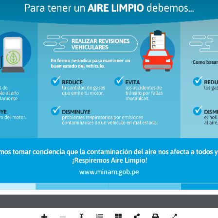
A
I
RE LIMPI
O
Para tener un 
 debemos
...
REALIZAR REVISIONES
VEHICULARES
En forma periódica para mantener un
Como basura
buen estado del vehículo.
REDUCE
EVITA
REDU
o pec
s de 
la cantidad de gases 
los accidentes de 
le al año 
que emite tu motor.
tránsito por fallas 
damente.
mecánicas.
UYE
DISMINUYE
DISM
roeb o
ro del motor.
problemas respiratorios por emisiones 
aoeai
contaminantes de un vehículo en mal estado.
mos t
omar conciencia
 que la contam
i
n
a
c
i
ón del ai
re nos
a
fect
a a
 todos y
¡Respiremos Aire Limpio!
www.minam.gob.pe