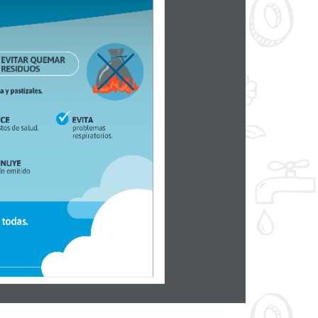
EVITAR QUEMAR
RESIDUOS
 y pastizales.
CE
EVITA
apó petrepaoutd
En formape
nrpEinaó ni pd
INUYE
oslermióit 
nrd
 todas.