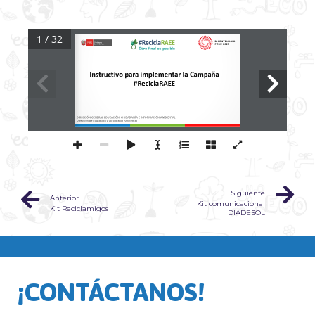
1 / 32
PERÚ LIMPIO
Instructivo para implementar la Campaña 
#
ReciclaRAEE
DIRECCIÓN GENERAL EDUCACIÓN, CIUDADANÍA E INFORMACIÓN AMBIENTAL
Dirección de Educación y Ciudadanía 
Ambiental
PERÚ NATURAL
Siguiente
Anterior
Kit comunicacional
Kit Reciclamigos
DIADESOL
¡CONTÁCTANOS!