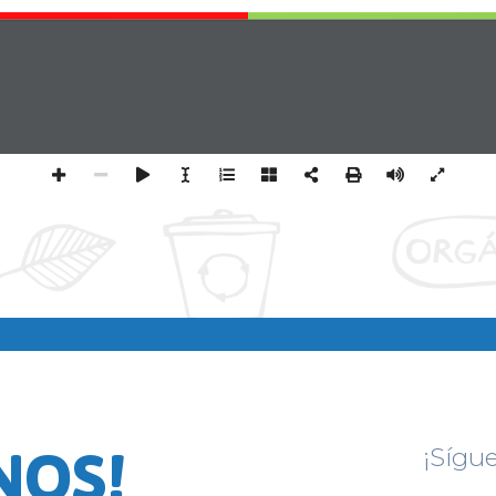
PERÚ N
NOS!
¡Sígu