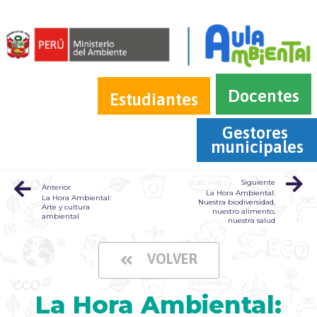
Docentes
Estudiantes
Gestores 
municipales
Siguiente
Anterior
La Hora Ambiental:
La Hora Ambiental:
Nuestra biodiversidad,
Arte y cultura
nuestro alimento,
ambiental
nuestra salud
VOLVER
La Hora Ambiental: