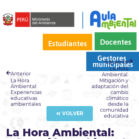
Docentes
Estudiantes
Gestores 
Siguiente
municipales
La Hora
Anterior
Ambiental:
La Hora
Mitigación y
Ambiental:
adaptación del
Experiencias
cambio
educativas
climático
ambientales
desde la
comunidad
VOLVER
educativa
La Hora Ambiental: