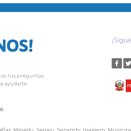
NOS!
¡Sígu
nos tus preguntas,
a ayudarte.
e
afías: Minedu, Senaju, Senamhi, Inaigem, Municip