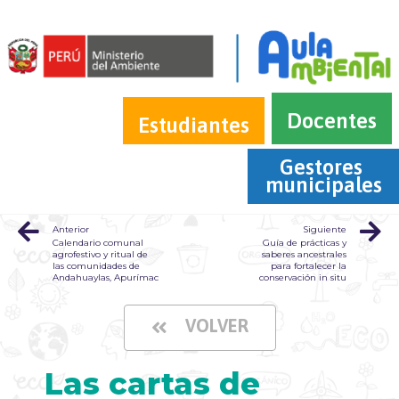
Docentes
Estudiantes
Gestores 
municipales
Anterior
Siguiente
Calendario comunal
Guía de prácticas y
agrofestivo y ritual de
saberes ancestrales
las comunidades de
para fortalecer la
Andahuaylas, Apurímac
conservación in situ
VOLVER
Las cartas de