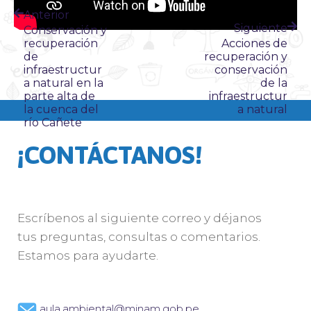
Anterior
Siguiente
Conservación y
recuperación
Acciones de
de
recuperación y
infraestructur
conservación
a natural en la
de la
parte alta de
infraestructur
la cuenca del
a natural
río Cañete
¡CONTÁCTANOS!
Escríbenos al siguiente correo y déjanos
tus preguntas, consultas o comentarios.
Estamos para ayudarte.
aula.ambiental@minam.gob.pe