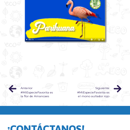
Anterior
Siguiente
#MiEspecieFavorita es
#MiEspecieFavorita es
la flor de Amancaes
el mono aullador rojo
¡CONTÁCTANOS!