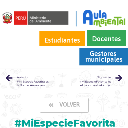
Docentes
Estudiantes
Gestores 
municipales
Anterior
Siguiente
#MiEspecieFavorita es
#MiEspecieFavorita es
la flor de Amancaes
el mono aullador rojo
VOLVER
#MiEspecieFavorita