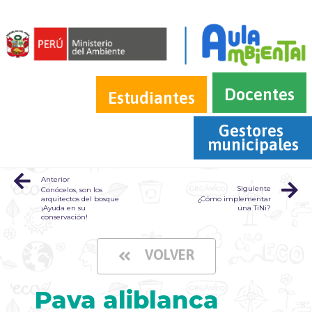
Docentes
Estudiantes
Gestores 
municipales
Anterior
Siguiente
Conócelos, son los
arquitectos del bosque
¿Cómo implementar
¡Ayuda en su
una TiNi?
conservación!
VOLVER
Pava aliblanca