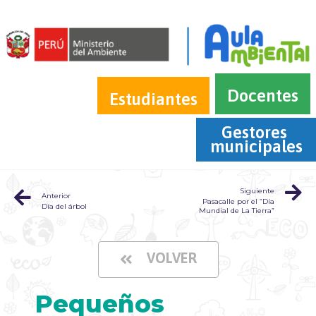
Docentes
Estudiantes
Gestores 
municipales
Siguiente
Anterior
Pasacalle por el “Día
Día del árbol
Mundial de La Tierra”
VOLVER
Pequeños