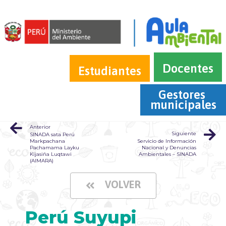
Docentes
Estudiantes
Gestores 
municipales
Anterior
Siguiente
SINADA sata Perú
Markpachana
Servicio de Información
Pachamama Layku
Nacional y Denuncias
Kijasiña Luqtawi
Ambientales – SINADA
(AIMARA)
VOLVER
Perú Suyupi