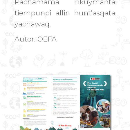
Pachamama rikuymanta
tiempunpi allin hunt’asqata
yachawaq.
Autor: OEFA