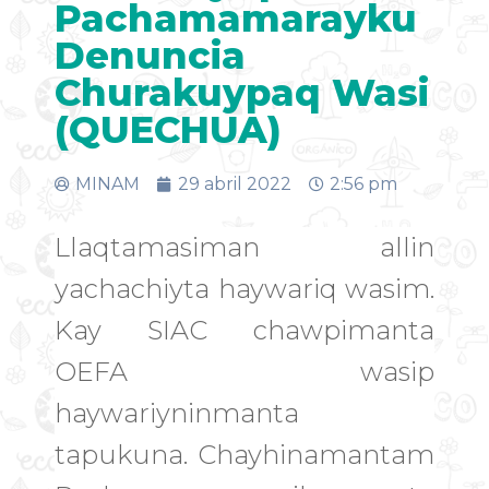
Pachamamarayku
Denuncia
Churakuypaq Wasi
(QUECHUA)
MINAM
29 abril 2022
2:56 pm
Llaqtamasiman allin
yachachiyta haywariq wasim.
Kay SIAC chawpimanta
OEFA wasip
haywariyninmanta
tapukuna. Chayhinamantam