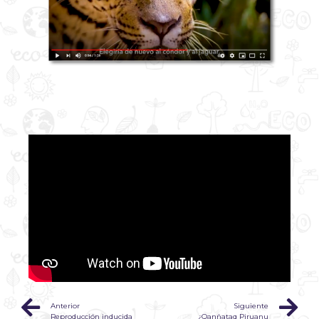
Anterior
Siguiente
Reproducción inducida
¿Qanñataq Piruanu