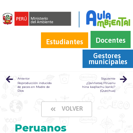
Docentes
Estudiantes
Gestores 
municipales
Anterior
Siguiente
Reproducción inducida
¿Qanñataq Piruanu
de peces en Madre de
hina kaqllachu kanki?
Dios
(Quechua)
VOLVER
Peruanos