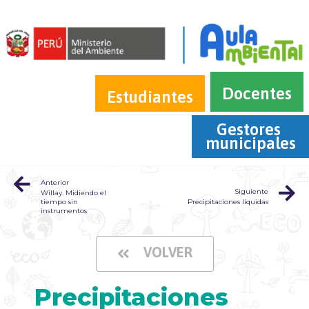
Docentes
Estudiantes
Gestores 
municipales
Anterior
Siguiente
Willay. Midiendo el
tiempo sin
Precipitaciones líquidas
instrumentos
VOLVER
Precipitaciones