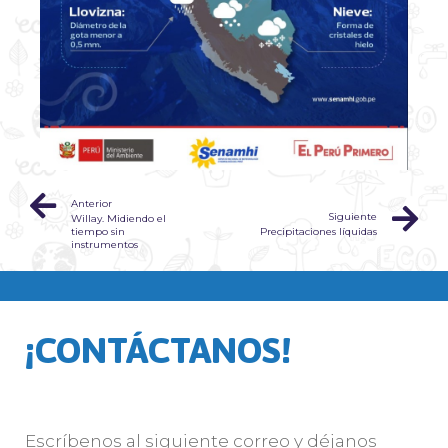
Anterior
Siguiente
Willay. Midiendo el
tiempo sin
Precipitaciones líquidas
instrumentos
¡CONTÁCTANOS!
Escríbenos al siguiente correo y déjanos