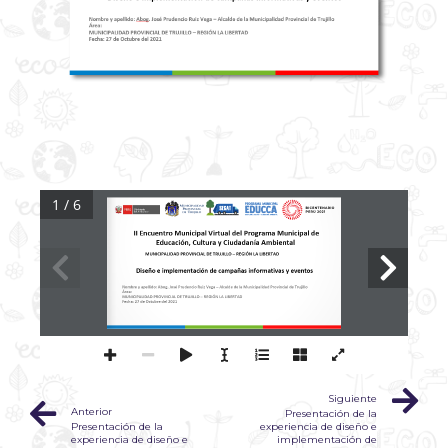
1 / 6
PERÚ LIMPIO
II Encuentro Municipal Virtual del Programa Municipal de 
Educación, Cultura y Ciudadanía Ambiental 
MUNICIPALIDAD 
PROVINCIAL 
DE 
TRUJILLO 
–
REGIÓN LA LIBERTAD 
Diseño e implementación de campañas informativas y eventos
Nombre y apellido: 
Abog
. 
José 
Prudencio Ruiz 
Vega 
–
Alcalde de la Municipalidad Provincial de Trujillo
Área
: 
MUNICIPALIDAD PROVINCIAL DE TRUJILLO 
–
REGIÓN LA LIBERTAD 
Fecha: 27 de Octubre del 2021
PERÚ 
NATURAL
Siguiente
Anterior
Presentación de la
Presentación de la
experiencia de diseño e
experiencia de diseño e
implementación de