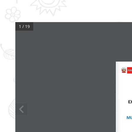
1 / 19
E
MU